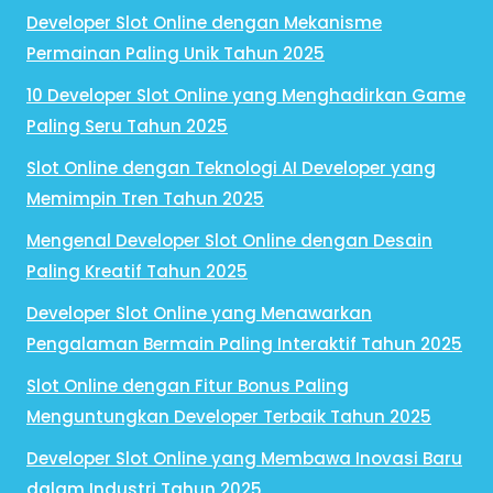
Developer Slot Online dengan Mekanisme
Permainan Paling Unik Tahun 2025
10 Developer Slot Online yang Menghadirkan Game
Paling Seru Tahun 2025
Slot Online dengan Teknologi AI Developer yang
Memimpin Tren Tahun 2025
Mengenal Developer Slot Online dengan Desain
Paling Kreatif Tahun 2025
Developer Slot Online yang Menawarkan
Pengalaman Bermain Paling Interaktif Tahun 2025
Slot Online dengan Fitur Bonus Paling
Menguntungkan Developer Terbaik Tahun 2025
Developer Slot Online yang Membawa Inovasi Baru
dalam Industri Tahun 2025