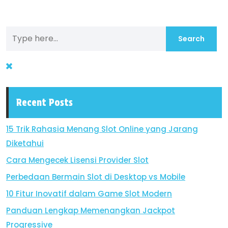
Recent Posts
15 Trik Rahasia Menang Slot Online yang Jarang
Diketahui
Cara Mengecek Lisensi Provider Slot
Perbedaan Bermain Slot di Desktop vs Mobile
10 Fitur Inovatif dalam Game Slot Modern
Panduan Lengkap Memenangkan Jackpot
Progressive