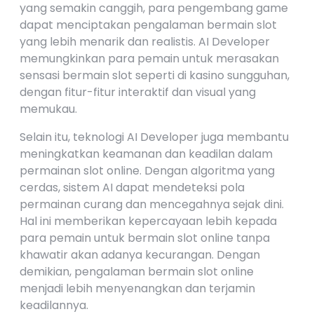
yang semakin canggih, para pengembang game
dapat menciptakan pengalaman bermain slot
yang lebih menarik dan realistis. AI Developer
memungkinkan para pemain untuk merasakan
sensasi bermain slot seperti di kasino sungguhan,
dengan fitur-fitur interaktif dan visual yang
memukau.
Selain itu, teknologi AI Developer juga membantu
meningkatkan keamanan dan keadilan dalam
permainan slot online. Dengan algoritma yang
cerdas, sistem AI dapat mendeteksi pola
permainan curang dan mencegahnya sejak dini.
Hal ini memberikan kepercayaan lebih kepada
para pemain untuk bermain slot online tanpa
khawatir akan adanya kecurangan. Dengan
demikian, pengalaman bermain slot online
menjadi lebih menyenangkan dan terjamin
keadilannya.