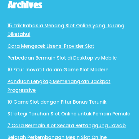
Archives
15 Trik Rahasia Menang Slot Online yang Jarang
Diketahui
Cara Mengecek Lisensi Provider Slot
Perbedaan Bermain Slot di Desktop vs Mobile
10 Fitur Inovatif dalam Game Slot Modern
Panduan Lengkap Memenangkan Jackpot
Progressive
10 Game Slot dengan Fitur Bonus Terunik
Strategi Taruhan Slot Online untuk Pemain Pemula
7 Cara Bermain Slot Secara Bertanggung Jawab
Sejarah Perkembangan Mesin Slot Online