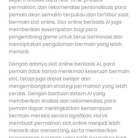
permainan, dan rekomendasi personalisasi, para
pemain akan semakin terpukau dan terhibur saat
bermain slot online. Slot online berbasis AI juga
memberikan kesempatan bagi para
pengembang game untuk terus berinovasi dan
menciptakan pengalaman bermain yang lebih
menarik.
Dengan adanya slot online berbasis AI, para
pemain tidak hanya menikmati keseruan bermain
slot, tetapi juga dapat belajar dan
mengembangkan strategi permainan yang lebih
cerdas. Dengan bantuan sistem AI yang
memberikan analisis dan rekomendasi, para
pemain dapat meningkatkan kemampuan
bermain mereka secara signifikan. Hal ini
membuat permainan slot online menjadi lebih
menarik dan menantang, serta memberikan
pengalaman bermain yang lebih bermakna bagi