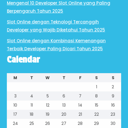
Mengenal 10 Developer Slot Online yang Paling
Berpengaruh Tahun 2025
Slot Online dengan Teknologi Tercanggih
Developer yang Wajib Diketahui Tahun 2025
Slot Online dengan Kombinasi Kemenangan
Terbaik Developer Paling Dicari Tahun 2025
Calendar
M
T
W
T
F
S
S
1
2
3
4
5
6
7
8
9
10
11
12
13
14
15
16
17
18
19
20
21
22
23
24
25
26
27
28
29
30