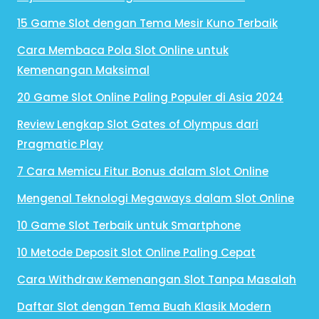
15 Game Slot dengan Tema Mesir Kuno Terbaik
Cara Membaca Pola Slot Online untuk
Kemenangan Maksimal
20 Game Slot Online Paling Populer di Asia 2024
Review Lengkap Slot Gates of Olympus dari
Pragmatic Play
7 Cara Memicu Fitur Bonus dalam Slot Online
Mengenal Teknologi Megaways dalam Slot Online
10 Game Slot Terbaik untuk Smartphone
10 Metode Deposit Slot Online Paling Cepat
Cara Withdraw Kemenangan Slot Tanpa Masalah
Daftar Slot dengan Tema Buah Klasik Modern