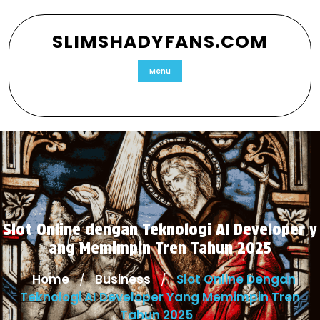
Skip
to
SLIMSHADYFANS.COM
content
Menu
Slot Online dengan Teknologi AI Developer y
ang Memimpin Tren Tahun 2025
Home
Business
Slot Online Dengan
/
/
Teknologi AI Developer Yang Memimpin Tren
Tahun 2025