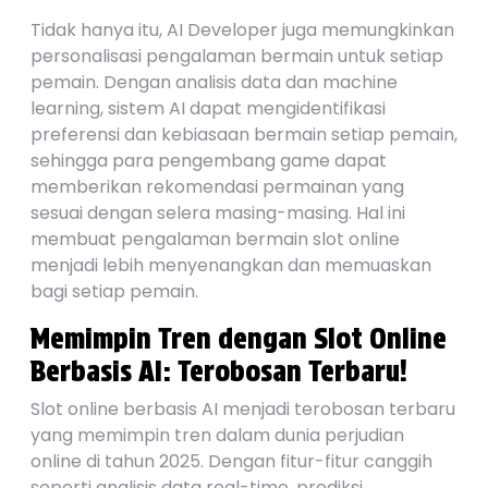
Tidak hanya itu, AI Developer juga memungkinkan
personalisasi pengalaman bermain untuk setiap
pemain. Dengan analisis data dan machine
learning, sistem AI dapat mengidentifikasi
preferensi dan kebiasaan bermain setiap pemain,
sehingga para pengembang game dapat
memberikan rekomendasi permainan yang
sesuai dengan selera masing-masing. Hal ini
membuat pengalaman bermain slot online
menjadi lebih menyenangkan dan memuaskan
bagi setiap pemain.
Memimpin Tren dengan Slot Online
Berbasis AI: Terobosan Terbaru!
Slot online berbasis AI menjadi terobosan terbaru
yang memimpin tren dalam dunia perjudian
online di tahun 2025. Dengan fitur-fitur canggih
seperti analisis data real-time, prediksi