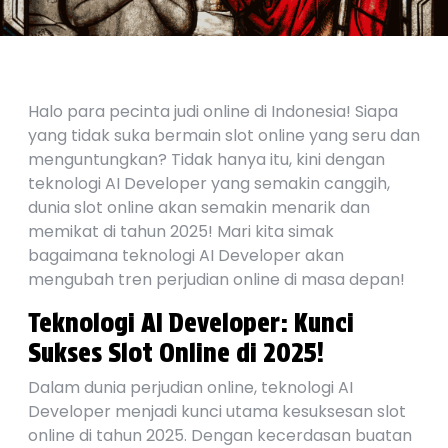
Halo para pecinta judi online di Indonesia! Siapa
yang tidak suka bermain slot online yang seru dan
menguntungkan? Tidak hanya itu, kini dengan
teknologi AI Developer yang semakin canggih,
dunia slot online akan semakin menarik dan
memikat di tahun 2025! Mari kita simak
bagaimana teknologi AI Developer akan
mengubah tren perjudian online di masa depan!
Teknologi AI Developer: Kunci
Sukses Slot Online di 2025!
Dalam dunia perjudian online, teknologi AI
Developer menjadi kunci utama kesuksesan slot
online di tahun 2025. Dengan kecerdasan buatan