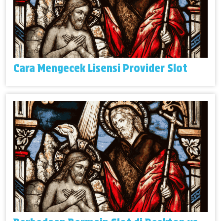
Cara Mengecek Lisensi Provider Slot