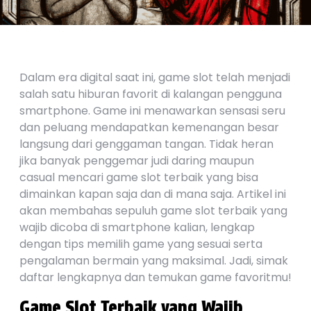
Dalam era digital saat ini, game slot telah menjadi
salah satu hiburan favorit di kalangan pengguna
smartphone. Game ini menawarkan sensasi seru
dan peluang mendapatkan kemenangan besar
langsung dari genggaman tangan. Tidak heran
jika banyak penggemar judi daring maupun
casual mencari game slot terbaik yang bisa
dimainkan kapan saja dan di mana saja. Artikel ini
akan membahas sepuluh game slot terbaik yang
wajib dicoba di smartphone kalian, lengkap
dengan tips memilih game yang sesuai serta
pengalaman bermain yang maksimal. Jadi, simak
daftar lengkapnya dan temukan game favoritmu!
Game Slot Terbaik yang Wajib