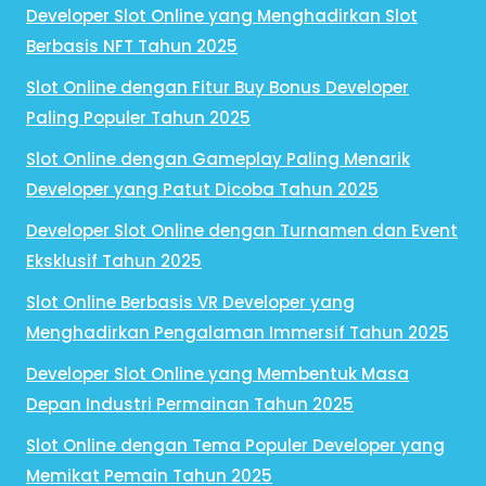
Developer Slot Online yang Menghadirkan Slot
Berbasis NFT Tahun 2025
Slot Online dengan Fitur Buy Bonus Developer
Paling Populer Tahun 2025
Slot Online dengan Gameplay Paling Menarik
Developer yang Patut Dicoba Tahun 2025
Developer Slot Online dengan Turnamen dan Event
Eksklusif Tahun 2025
Slot Online Berbasis VR Developer yang
Menghadirkan Pengalaman Immersif Tahun 2025
Developer Slot Online yang Membentuk Masa
Depan Industri Permainan Tahun 2025
Slot Online dengan Tema Populer Developer yang
Memikat Pemain Tahun 2025