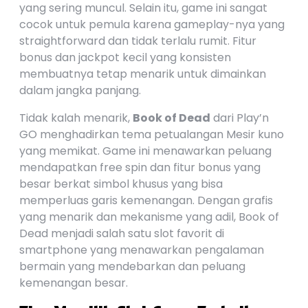
yang sering muncul. Selain itu, game ini sangat
cocok untuk pemula karena gameplay-nya yang
straightforward dan tidak terlalu rumit. Fitur
bonus dan jackpot kecil yang konsisten
membuatnya tetap menarik untuk dimainkan
dalam jangka panjang.
Tidak kalah menarik,
Book of Dead
dari Play’n
GO menghadirkan tema petualangan Mesir kuno
yang memikat. Game ini menawarkan peluang
mendapatkan free spin dan fitur bonus yang
besar berkat simbol khusus yang bisa
memperluas garis kemenangan. Dengan grafis
yang menarik dan mekanisme yang adil, Book of
Dead menjadi salah satu slot favorit di
smartphone yang menawarkan pengalaman
bermain yang mendebarkan dan peluang
kemenangan besar.