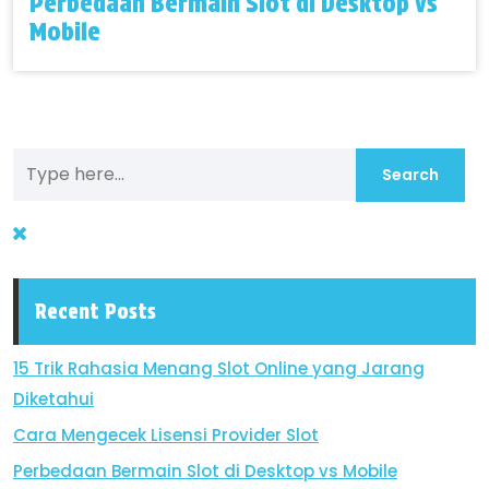
Perbedaan Bermain Slot di Desktop vs
Mobile
Recent Posts
15 Trik Rahasia Menang Slot Online yang Jarang
Diketahui
Cara Mengecek Lisensi Provider Slot
Perbedaan Bermain Slot di Desktop vs Mobile