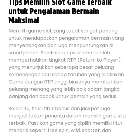
Tips Memilih Slot Game Terbaik
untuk Pengalaman Bermain
Maksimal
Memilih game slot yang tepat sangat penting
untuk mendapatkan pengalaman bermain yang
menyenangkan dan juga menguntungkan di
smartphone. Salah satu tips utama adalah
memperhatikan tingkat RTP (Return to Player),
yang menunjukkan seberapa besar peluang
kemenangan dari setiap taruhan yang dilakukan.
Game dengan RTP tinggi biasanya memberikan
peluang menang yang lebih baik dalam jangka
panjang dan cocok untuk pemain yang serius.
Selain itu, fitur-fitur bonus dan jackpot juga
menjadi faktor penentu dalam memilih game slot
terbaik. Pastikan game yang dipilih memiliki fitur
menarik seperti free spin, wild, scatter, dan