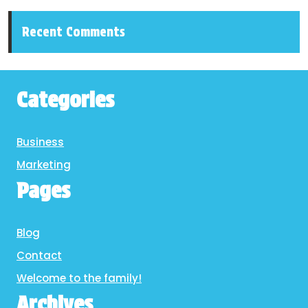
Recent Comments
Categories
Business
Marketing
Pages
Blog
Contact
Welcome to the family!
Archives