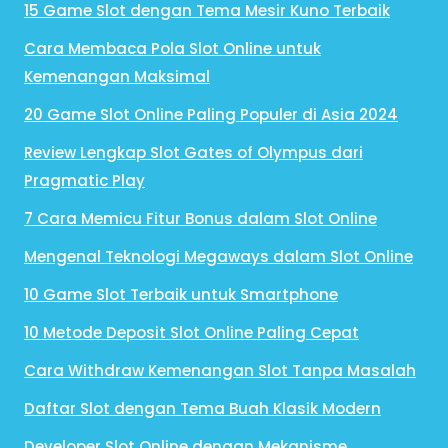
15 Game Slot dengan Tema Mesir Kuno Terbaik
Cara Membaca Pola Slot Online untuk
Kemenangan Maksimal
20 Game Slot Online Paling Populer di Asia 2024
Review Lengkap Slot Gates of Olympus dari
Pragmatic Play
7 Cara Memicu Fitur Bonus dalam Slot Online
Mengenal Teknologi Megaways dalam Slot Online
10 Game Slot Terbaik untuk Smartphone
10 Metode Deposit Slot Online Paling Cepat
Cara Withdraw Kemenangan Slot Tanpa Masalah
Daftar Slot dengan Tema Buah Klasik Modern
Developer Slot Online dengan Mekanisme