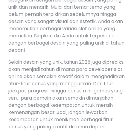
unik dan menarik. Mulai dari tema-tema yang
belum pernah terpikirkan sebelumnya hingga
desain yang sangat visual dan estetik, Anda akan
menemukan berbagai variasi slot online yang
memukau. Siapkan diri Anda untuk terpesona
dengan berbagai desain yang paling unik di tahun
depan!
Selain desain yang unik, tahun 2025 juga diprediksi
akan menjadi tahun di mana para developer slot
online akan semakin kreatif dalam menghadirkan
fitur-fitur bonus yang menggiurkan. Dari fitur
jackpot progresif hingga bonus mini games yang
seru, para pemain akan semakin dimanjakan
dengan berbagai kesempatan untuk meraih
kemenangan besar. Jadi, jangan lewatkan
kesempatan untuk menikmati berbagai fitur
bonus yang paling kreatif di tahun depan!