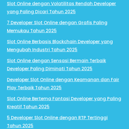
Slot Online dengan Volatilitas Rendah Developer
yang Paling Dicari Tahun 2025
7 Developer Slot Online dengan Grafis Paling
Memukau Tahun 2025
Slot Online Berbasis Blockchain Developer yang
Mengubah Industri Tahun 2025
Slot Online dengan Sensasi Bermain Terbaik
Developer Paling Diminati Tahun 2025
Developer Slot Online dengan Keamanan dan Fair
Play Terbaik Tahun 2025
Slot Online Bertema Fantasi Developer yang Paling
Kreatif Tahun 2025
5 Developer Slot Online dengan RTP Tertinggi
Tahun 2025