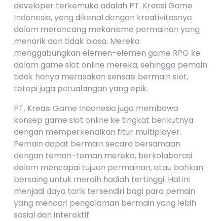
developer terkemuka adalah PT. Kreasi Game
Indonesia, yang dikenal dengan kreativitasnya
dalam merancang mekanisme permainan yang
menarik dan tidak biasa. Mereka
menggabungkan elemen-elemen game RPG ke
dalam game slot online mereka, sehingga pemain
tidak hanya merasakan sensasi bermain slot,
tetapi juga petualangan yang epik.
PT. Kreasi Game Indonesia juga membawa
konsep game slot online ke tingkat berikutnya
dengan memperkenalkan fitur multiplayer.
Pemain dapat bermain secara bersamaan
dengan teman-teman mereka, berkolaborasi
dalam mencapai tujuan permainan, atau bahkan
bersaing untuk meraih hadiah tertinggi. Hal ini
menjadi daya tarik tersendiri bagi para pemain
yang mencari pengalaman bermain yang lebih
sosial dan interaktif.