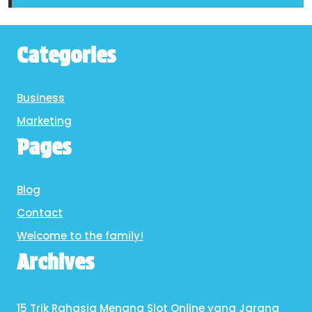
Categories
Business
Marketing
Pages
Blog
Contact
Welcome to the family!
Archives
15 Trik Rahasia Menang Slot Online yang Jarang