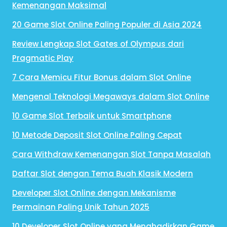
Kemenangan Maksimal
20 Game Slot Online Paling Populer di Asia 2024
Review Lengkap Slot Gates of Olympus dari
Pragmatic Play
7 Cara Memicu Fitur Bonus dalam Slot Online
Mengenal Teknologi Megaways dalam Slot Online
10 Game Slot Terbaik untuk Smartphone
10 Metode Deposit Slot Online Paling Cepat
Cara Withdraw Kemenangan Slot Tanpa Masalah
Daftar Slot dengan Tema Buah Klasik Modern
Developer Slot Online dengan Mekanisme
Permainan Paling Unik Tahun 2025
10 Developer Slot Online yang Menghadirkan Game