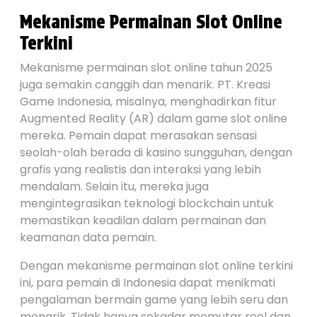
Mekanisme Permainan Slot Online
Terkini
Mekanisme permainan slot online tahun 2025
juga semakin canggih dan menarik. PT. Kreasi
Game Indonesia, misalnya, menghadirkan fitur
Augmented Reality (AR) dalam game slot online
mereka. Pemain dapat merasakan sensasi
seolah-olah berada di kasino sungguhan, dengan
grafis yang realistis dan interaksi yang lebih
mendalam. Selain itu, mereka juga
mengintegrasikan teknologi blockchain untuk
memastikan keadilan dalam permainan dan
keamanan data pemain.
Dengan mekanisme permainan slot online terkini
ini, para pemain di Indonesia dapat menikmati
pengalaman bermain game yang lebih seru dan
menarik. Tidak hanya sekadar memutar reel dan