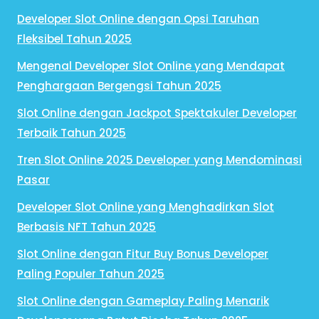
Developer Slot Online dengan Opsi Taruhan
Fleksibel Tahun 2025
Mengenal Developer Slot Online yang Mendapat
Penghargaan Bergengsi Tahun 2025
Slot Online dengan Jackpot Spektakuler Developer
Terbaik Tahun 2025
Tren Slot Online 2025 Developer yang Mendominasi
Pasar
Developer Slot Online yang Menghadirkan Slot
Berbasis NFT Tahun 2025
Slot Online dengan Fitur Buy Bonus Developer
Paling Populer Tahun 2025
Slot Online dengan Gameplay Paling Menarik