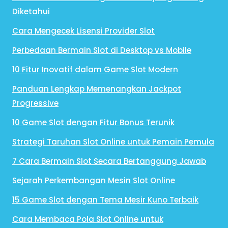
Diketahui
Cara Mengecek Lisensi Provider Slot
Perbedaan Bermain Slot di Desktop vs Mobile
10 Fitur Inovatif dalam Game Slot Modern
Panduan Lengkap Memenangkan Jackpot
Progressive
10 Game Slot dengan Fitur Bonus Terunik
Strategi Taruhan Slot Online untuk Pemain Pemula
7 Cara Bermain Slot Secara Bertanggung Jawab
Sejarah Perkembangan Mesin Slot Online
15 Game Slot dengan Tema Mesir Kuno Terbaik
Cara Membaca Pola Slot Online untuk