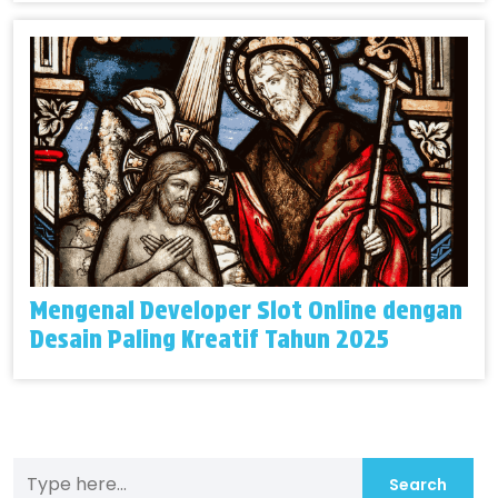
Mengenal Developer Slot Online dengan
Desain Paling Kreatif Tahun 2025