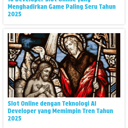
Menghadirkan Game Paling Seru Tahun
2025
Slot Online dengan Teknologi AI
Developer yang Memimpin Tren Tahun
2025