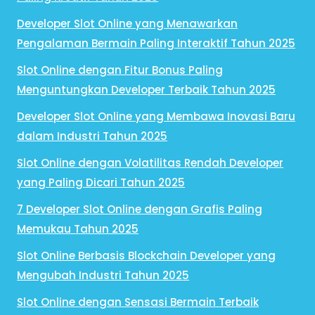
Developer Slot Online yang Menawarkan
Pengalaman Bermain Paling Interaktif Tahun 2025
Slot Online dengan Fitur Bonus Paling
Menguntungkan Developer Terbaik Tahun 2025
Developer Slot Online yang Membawa Inovasi Baru
dalam Industri Tahun 2025
Slot Online dengan Volatilitas Rendah Developer
yang Paling Dicari Tahun 2025
7 Developer Slot Online dengan Grafis Paling
Memukau Tahun 2025
Slot Online Berbasis Blockchain Developer yang
Mengubah Industri Tahun 2025
Slot Online dengan Sensasi Bermain Terbaik