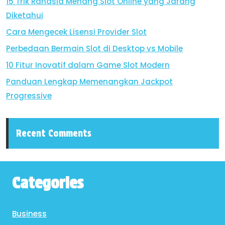
15 Trik Rahasia Menang Slot Online yang Jarang
Diketahui
Cara Mengecek Lisensi Provider Slot
Perbedaan Bermain Slot di Desktop vs Mobile
10 Fitur Inovatif dalam Game Slot Modern
Panduan Lengkap Memenangkan Jackpot
Progressive
Recent Comments
Categories
Business