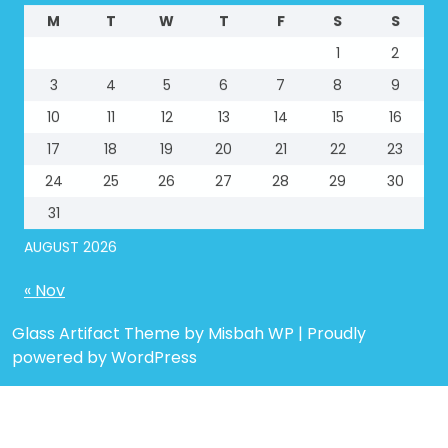
M
T
W
T
F
S
S
1
2
3
4
5
6
7
8
9
10
11
12
13
14
15
16
17
18
19
20
21
22
23
24
25
26
27
28
29
30
31
AUGUST 2026
« Nov
Glass Artifact Theme by Misbah WP
| Proudly
powered by WordPress