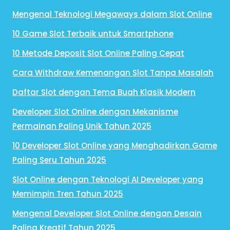
Mengenal Teknologi Megaways dalam Slot Online
10 Game Slot Terbaik untuk Smartphone
10 Metode Deposit Slot Online Paling Cepat
Cara Withdraw Kemenangan Slot Tanpa Masalah
Daftar Slot dengan Tema Buah Klasik Modern
Developer Slot Online dengan Mekanisme
Permainan Paling Unik Tahun 2025
10 Developer Slot Online yang Menghadirkan Game
Paling Seru Tahun 2025
Slot Online dengan Teknologi AI Developer yang
Memimpin Tren Tahun 2025
Mengenal Developer Slot Online dengan Desain
Paling Kreatif Tahun 2025