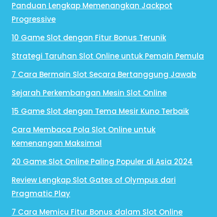
Panduan Lengkap Memenangkan Jackpot
Progressive
10 Game Slot dengan Fitur Bonus Terunik
Strategi Taruhan Slot Online untuk Pemain Pemula
7 Cara Bermain Slot Secara Bertanggung Jawab
Sejarah Perkembangan Mesin Slot Online
15 Game Slot dengan Tema Mesir Kuno Terbaik
Cara Membaca Pola Slot Online untuk
Kemenangan Maksimal
20 Game Slot Online Paling Populer di Asia 2024
Review Lengkap Slot Gates of Olympus dari
Pragmatic Play
7 Cara Memicu Fitur Bonus dalam Slot Online