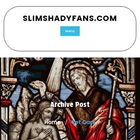
Skip
to
SLIMSHADYFANS.COM
content
Menu
Archive Post
Home
Pet Care
/