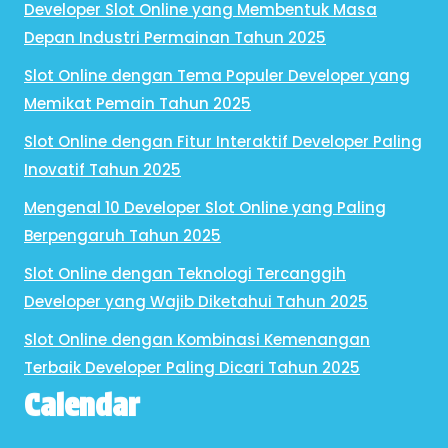
Developer Slot Online yang Membentuk Masa
Depan Industri Permainan Tahun 2025
Slot Online dengan Tema Populer Developer yang
Memikat Pemain Tahun 2025
Slot Online dengan Fitur Interaktif Developer Paling
Inovatif Tahun 2025
Mengenal 10 Developer Slot Online yang Paling
Berpengaruh Tahun 2025
Slot Online dengan Teknologi Tercanggih
Developer yang Wajib Diketahui Tahun 2025
Slot Online dengan Kombinasi Kemenangan
Terbaik Developer Paling Dicari Tahun 2025
Calendar