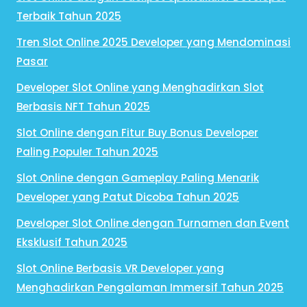
Terbaik Tahun 2025
Tren Slot Online 2025 Developer yang Mendominasi
Pasar
Developer Slot Online yang Menghadirkan Slot
Berbasis NFT Tahun 2025
Slot Online dengan Fitur Buy Bonus Developer
Paling Populer Tahun 2025
Slot Online dengan Gameplay Paling Menarik
Developer yang Patut Dicoba Tahun 2025
Developer Slot Online dengan Turnamen dan Event
Eksklusif Tahun 2025
Slot Online Berbasis VR Developer yang
Menghadirkan Pengalaman Immersif Tahun 2025