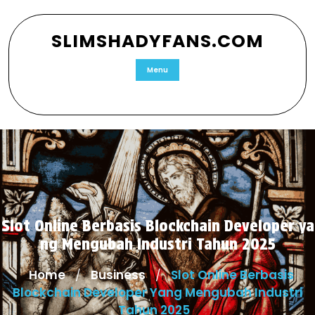
Skip
to
SLIMSHADYFANS.COM
content
Menu
Slot Online Berbasis Blockchain Developer ya
ng Mengubah Industri Tahun 2025
Home
Business
Slot Online Berbasis
/
/
Blockchain Developer Yang Mengubah Industri
Tahun 2025