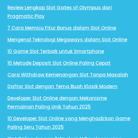
Review Lengkap Slot Gates of Olympus dari
Pragmatic Play
7 Cara Memicu Fitur Bonus dalam Slot Online
Mengenal Teknologi Megaways dalam Slot Online
10 Game Slot Terbaik untuk Smartphone
10 Metode Deposit Slot Online Paling Cepat
Cara Withdraw Kemenangan Slot Tanpa Masalah
Daftar Slot dengan Tema Buah Klasik Modern
Developer Slot Online dengan Mekanisme
Permainan Paling Unik Tahun 2025
10 Developer Slot Online yang Menghadirkan Game
Paling Seru Tahun 2025