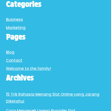
Categories
Business
Marketing
Pages
Blog
Contact
Welcome to the family!
Archives
15 Trik Rahasia Menang Slot Online yang Jarang
Diketahui
Cara Mengecek Lisensi Provider Slot