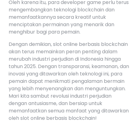
Oleh karena itu, para developer game perlu terus
mengembangkan teknologi blockchain dan
memanfaatkannya secara kreatif untuk
menciptakan permainan yang menarik dan
menghibur bagi para pemain.
Dengan demikian, slot online berbasis blockchain
akan terus memainkan peran penting dalam
merubah industri perjudian di Indonesia hingga
tahun 2025. Dengan transparansi, keamanan, dan
inovasi yang ditawarkan oleh teknologi ini, para
pemain dapat menikmati pengalaman bermain
yang lebih menyenangkan dan menguntungkan.
Mari kita sambut revolusi industri perjudian
dengan antusiasme, dan bersiap untuk
memanfaatkan semua manfaat yang ditawarkan
oleh slot online berbasis blockchain!