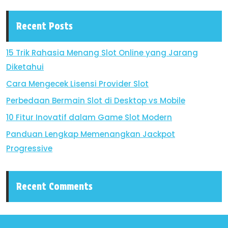
Recent Posts
15 Trik Rahasia Menang Slot Online yang Jarang
Diketahui
Cara Mengecek Lisensi Provider Slot
Perbedaan Bermain Slot di Desktop vs Mobile
10 Fitur Inovatif dalam Game Slot Modern
Panduan Lengkap Memenangkan Jackpot
Progressive
Recent Comments